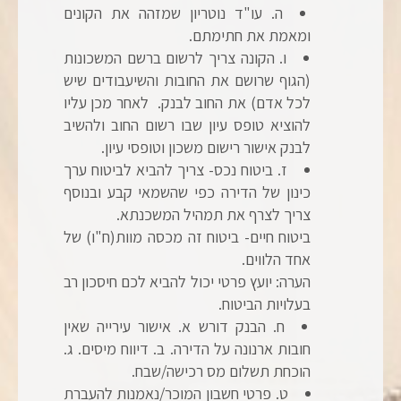
ה. עו"ד נוטריון שמזהה את הקונים
ומאמת את חתימתם.
ו. הקונה צריך לרשום ברשם המשכונות
(הגוף שרושם את החובות והשיעבודים שיש
לכל אדם) את החוב לבנק. לאחר מכן עליו
להוציא טופס עיון שבו רשום החוב ולהשיב
לבנק אישור רישום משכון וטופסי עיון.
ז. ביטוח נכס- צריך להביא לביטוח ערך
כינון של הדירה כפי שהשמאי קבע ובנוסף
צריך לצרף את תמהיל המשכנתא.
ביטוח חיים- ביטוח זה מכסה מוות(ח"ו) של
אחד הלווים.
הערה: יועץ פרטי יכול להביא לכם חיסכון רב
בעלויות הביטוח.
ח. הבנק דורש א. אישור עירייה שאין
חובות ארנונה על הדירה. ב. דיווח מיסים. ג.
הוכחת תשלום מס רכישה/שבח.
ט. פרטי חשבון המוכר/נאמנות להעברת